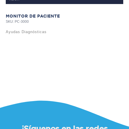
MONITOR DE PACIENTE
SKU: PC-3000
Ayudas Diagnósticas
TE
SKU
Ay
¡Síguenos en las redes