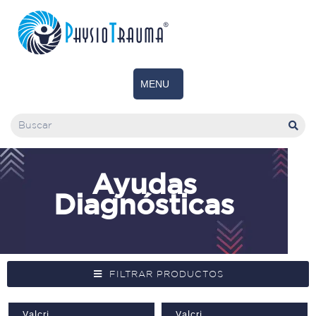
Ayudas
Diagnósticas
FILTRAR PRODUCTOS
Valcri
Valcri