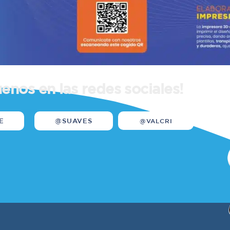
uenos en las redes sociales!
E
@SUAVES
@VALCRI