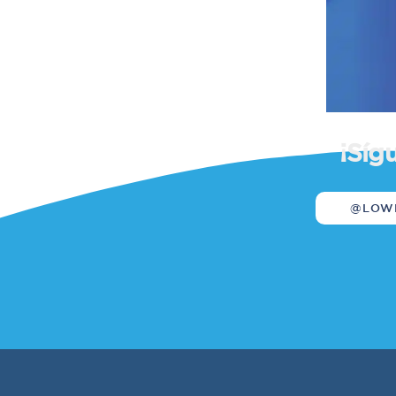
¡Síg
@LOW