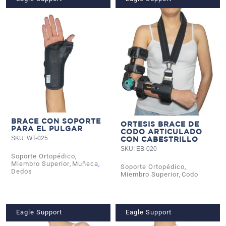
BRACE CON SOPORTE
ORTESIS BRACE DE
PARA EL PULGAR
CODO ARTICULADO
SKU: WT-025
CON CABESTRILLO
SKU: EB-020
Soporte Ortopédico
,
Miembro Superior
Muñeca
,
,
Soporte Ortopédico
,
Dedos
Miembro Superior
Codo
,
Eagle Support
Eagle Support