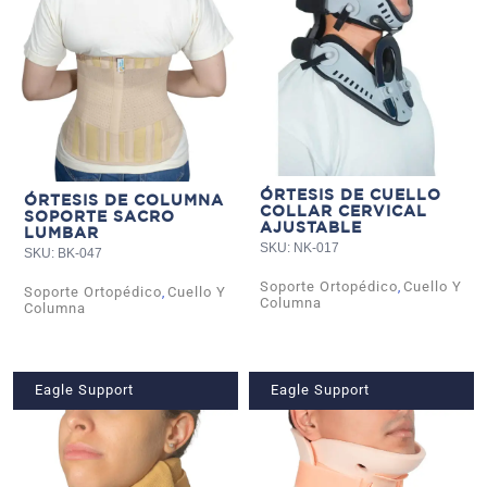
ÓRTESIS DE CUELLO
ÓRTESIS DE COLUMNA
COLLAR CERVICAL
SOPORTE SACRO
AJUSTABLE
LUMBAR
SKU: NK-017
SKU: BK-047
Soporte Ortopédico
Cuello Y
,
Soporte Ortopédico
Cuello Y
,
Columna
Columna
Eagle Support
Eagle Support