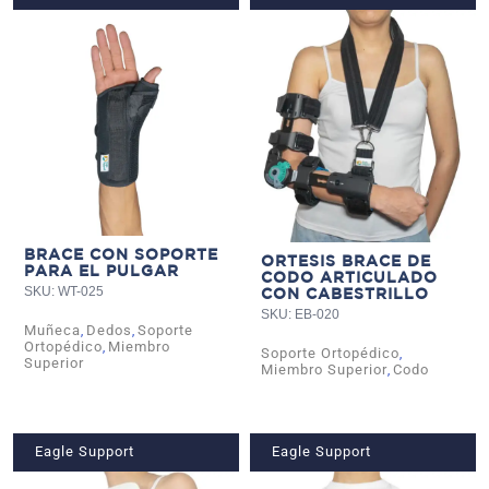
BRACE CON SOPORTE
ORTESIS BRACE DE
PARA EL PULGAR
CODO ARTICULADO
SKU: WT-025
CON CABESTRILLO
SKU: EB-020
Muñeca
Dedos
Soporte
,
,
Ortopédico
Miembro
,
Soporte Ortopédico
,
Superior
Miembro Superior
Codo
,
Eagle Support
Eagle Support