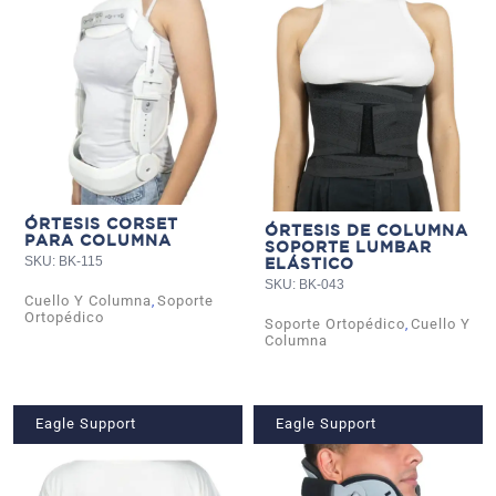
ÓRTESIS CORSET
ÓRTESIS DE COLUMNA
PARA COLUMNA
SOPORTE LUMBAR
SKU: BK-115
ELÁSTICO
SKU: BK-043
Cuello Y Columna
Soporte
,
Ortopédico
Soporte Ortopédico
Cuello Y
,
Columna
Eagle Support
Eagle Support