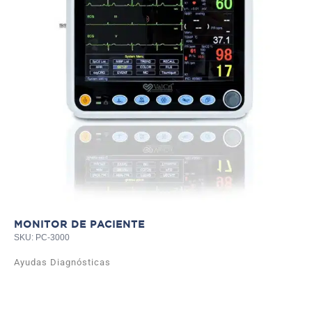
TE
SKU
Ay
MONITOR DE PACIENTE
SKU: PC-3000
Ayudas Diagnósticas