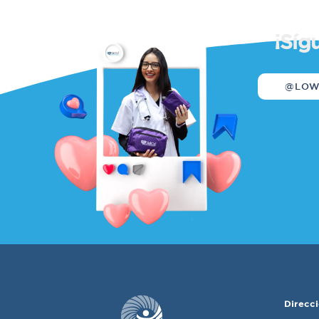
¡Síg
@LO
Direcci