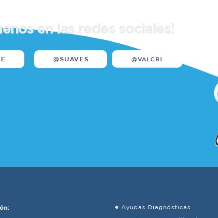
uenos en las redes sociales!
WE
@SUAVES
@VALCRI
ón:
Ayudas Diagnósticas