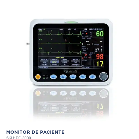
TE
SKU
Ay
MONITOR DE PACIENTE
SKU: PC-3000