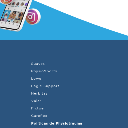
Suaves
PhysioSports
Lowe
Eagle Support
Herbitas
Valcri
Fixtoe
Careflex
Políticas de Physiotrauma