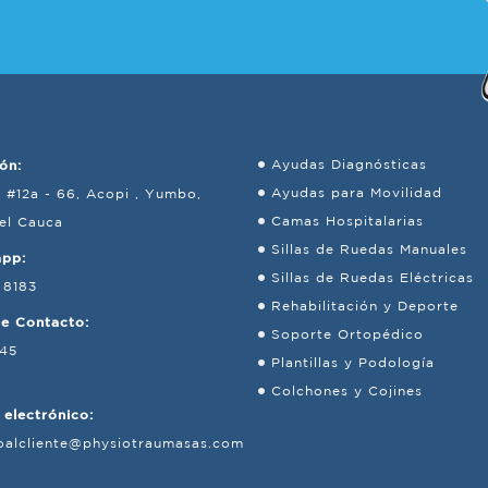
ón:
Ayudas Diagnósticas
Ayudas para Movilidad
8 #12a - 66, Acopi , Yumbo,
Camas Hospitalarias
del Cauca
Sillas de Ruedas Manuales
app:
Sillas de Ruedas Eléctricas
 8183
Rehabilitación y Deporte
de Contacto:
Soporte Ortopédico
245
Plantillas y Podología
Colchones y Cojines
 electrónico:
ioalcliente@physiotraumasas.com