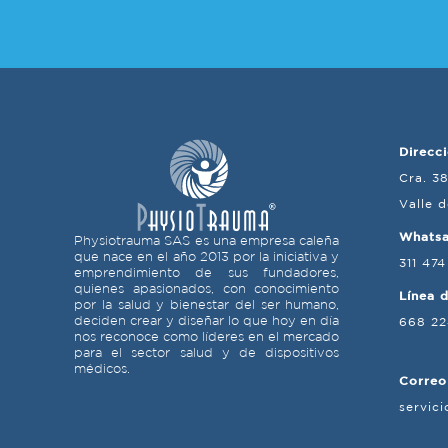
Direcci
Cra. 3
Valle 
Whats
Physiotrauma SAS es una empresa caleña
que nace en el año 2013 por la iniciativa y
311 474
emprendimiento de sus fundadores,
quienes apasionados, con conocimiento
Línea 
por la salud y bienestar del ser humano,
deciden crear y diseñar lo que hoy en día
668 2
nos reconoce como líderes en el mercado
para el sector salud y de dispositivos
médicos.
Correo
servic