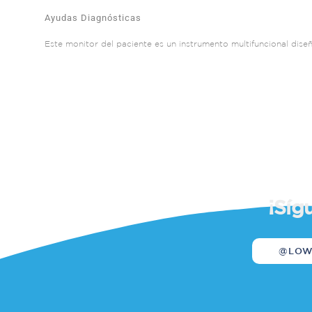
Ayudas Diagnósticas
Este monitor del paciente es un instrumento multifuncional diseñ
¡Síg
@LO