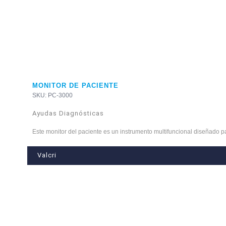
MONITOR DE PACIENTE
SKU: PC-3000
Ayudas Diagnósticas
Este monitor del paciente es un instrumento multifuncional diseñado par
Valcri