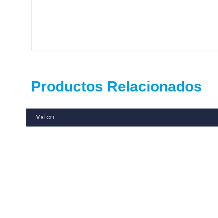
están diseñadas para todo tipo de calzado, deportivo, casu
se afecte la capacidad y habilidad funcional requerida en el
deseada.
Productos Relacionados
Valcri