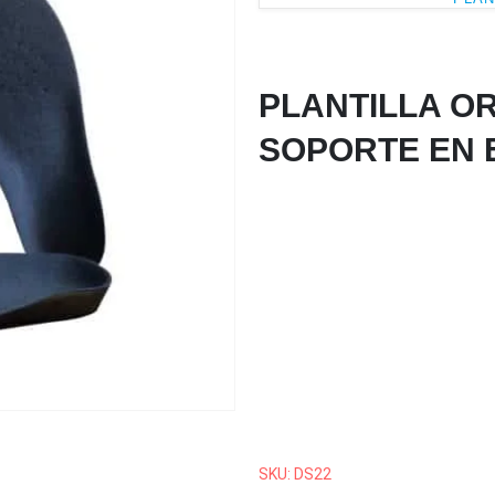
PLANTILLA O
SOPORTE EN 
Las plantillas para ACTIVIDAD FÍ
OCUPACIONAL Están elaboradas
capa superior de EVA y duraponte
hace más suave; tiene un soporte
longitudinal integrado a los meta
estabilización profunda en el taló
características de soporte y amor
completa en la planta del pie, pr
SKU: DS22