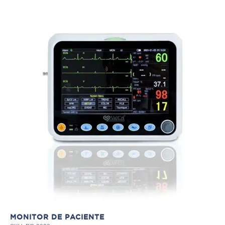
TE
SKU
Ay
MONITOR DE PACIENTE