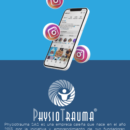
Physiotrauma SAS es una empresa caleña que nace en el año
2013 por la iniciativa y emprendimiento de sus fundadores,