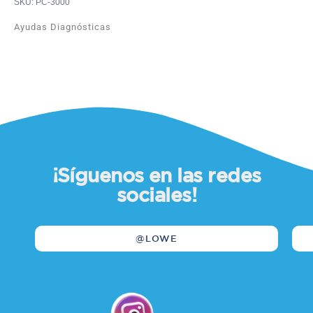
SKU: PC-3000
Ayudas Diagnósticas
¡Síguenos en las redes
sociales!
@LOWE