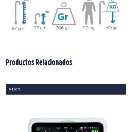
Productos Relacionados
Valcri
V