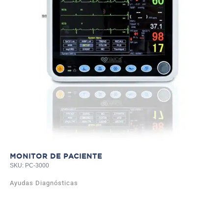
TE
SKU
Ay
MONITOR DE PACIENTE
SKU: PC-3000
Ayudas Diagnósticas